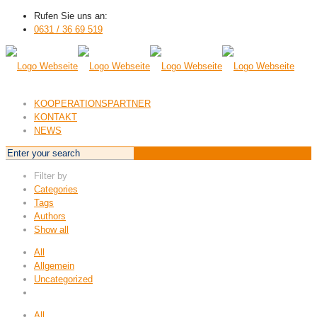
Rufen Sie uns an:
0631 / 36 69 519
KOOPERATIONSPARTNER
KONTAKT
NEWS
Filter by
Categories
Tags
Authors
Show all
All
Allgemein
Uncategorized
All